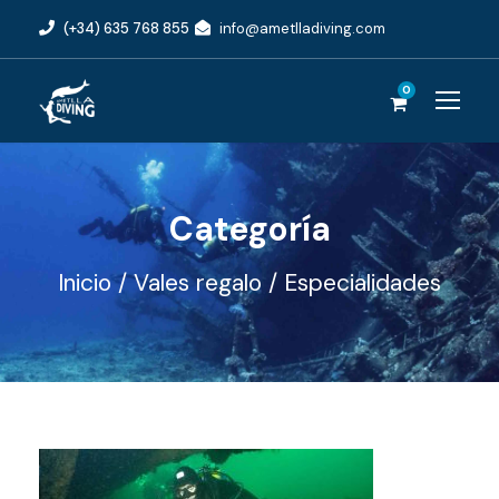
(+34) 635 768 855
info@ametlladiving.com
0
Categoría
Inicio
/
Vales regalo
/ Especialidades