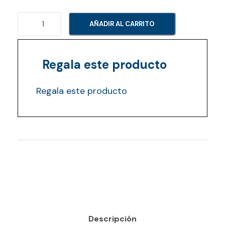
i
r
P
AÑADIR AL CARRITO
e
R
d
)
O
Regala este producto
P
U
Regala este producto
L
S
I
Ó
N
(
S
C
O
Descripción