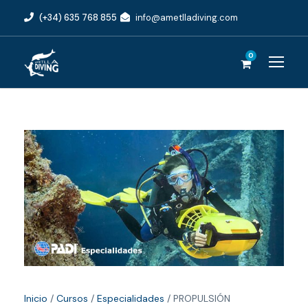
(+34) 635 768 855
info@ametlladiving.com
0
Inicio
/
Cursos
/
Especialidades
/ PROPULSIÓN