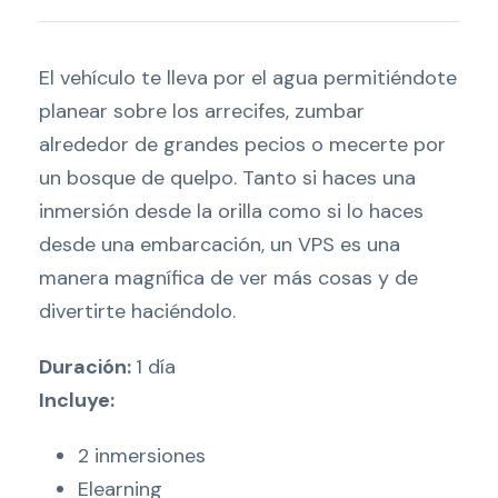
O
T
E
El vehículo te lleva por el agua permitiéndote
R
planear sobre los arrecifes, zumbar
)
alrededor de grandes pecios o mecerte por
c
un bosque de quelpo. Tanto si haces una
a
inmersión desde la orilla como si lo haces
n
desde una embarcación, un VPS es una
t
manera magnífica de ver más cosas y de
i
divertirte haciéndolo.
d
Duración:
1 día
a
Incluye:
d
2 inmersiones
Elearning