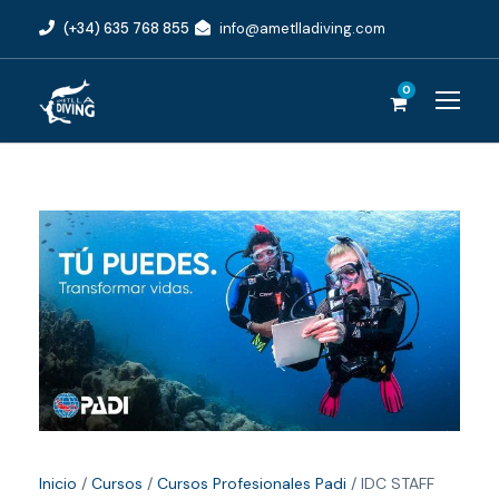
(+34) 635 768 855
info@ametlladiving.com
0
Inicio
/
Cursos
/
Cursos Profesionales Padi
/ IDC STAFF