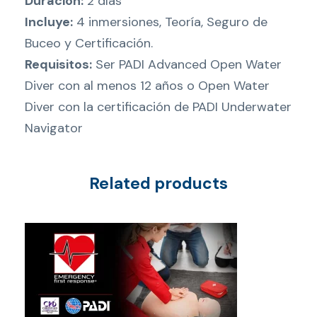
Duración:
2 días
e
Incluye:
4 inmersiones, Teoría, Seguro de
t
Buceo y Certificación.
a
Requisitos:
Ser PADI Advanced Open Water
r
Diver con al menos 12 años o Open Water
e
Diver con la certificación de PADI Underwater
g
Navigator
a
l
Related products
o
c
a
n
t
i
d