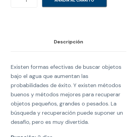
AÑADIR AL CARRITO
E
C
U
P
Descripción
E
R
A
Existen formas efectivas de buscar objetos
C
bajo el agua que aumentan las
I
probabilidades de éxito. Y existen métodos
Ó
buenos y métodos mejores para recuperar
N
objetos pequeños, grandes o pesados. La
T
búsqueda y recuperación puede suponer un
a
desafío, pero es muy divertida.
r
j