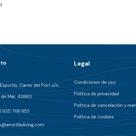
j
I
e
t
a
r
e
g
to
Legal
a
l
Condiciones de uso
o
Esportiu, Carrer del Port s/n,
c
Política de privacidad
a de Mar, 43860
a
Política de cancelación y re
) 635 768 855
n
Política de cookies
t
fo@ametlladiving.com
i