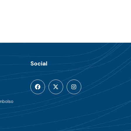
Social
embolso