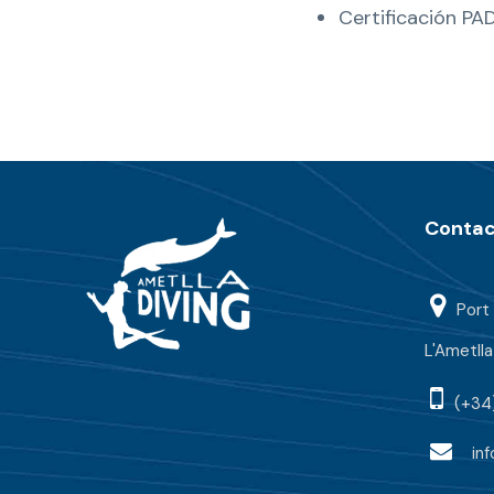
Certificación PAD
Contac
Port 
L'Ametll
(+34
in