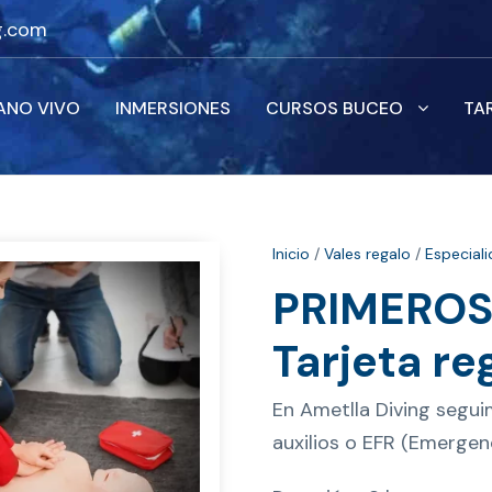
g.com
ANO VIVO
INMERSIONES
CURSOS BUCEO
TA
Inicio
/
Vales regalo
/
Especial
PRIMEROS 
Tarjeta re
En Ametlla Diving segui
auxilios o EFR (Emergen