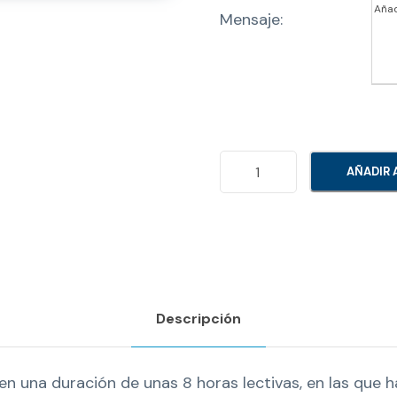
Mensaje:
P
AÑADIR 
R
I
M
E
R
Descripción
O
S
A
en una duración de unas 8 horas lectivas, en las que 