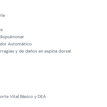
U
X
ria
I
L
os
I
diopulmonar
O
lador Automático
S
ragias y de daños en espina dorsal
(
E
F
R
)
T
a
orte Vital Básico y DEA
r
o