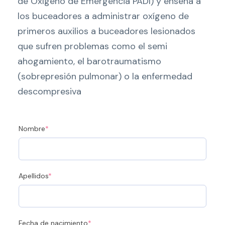
de Oxígeno de Emergencia PADI) y enseña a
los buceadores a administrar oxígeno de
primeros auxilios a buceadores lesionados
que sufren problemas como el semi
ahogamiento, el barotraumatismo
(sobrepresión pulmonar) o la enfermedad
descompresiva
(
Nombre
*
r
e
q
u
(
Apellidos
*
i
r
r
e
e
q
d
u
)
(
Fecha de nacimiento
*