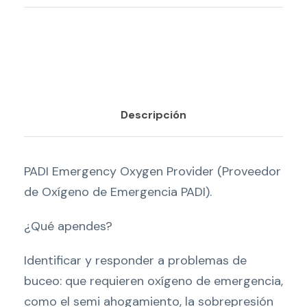
y
O
x
i
g
e
Descripción
n
P
r
PADI Emergency Oxygen Provider (Proveedor
o
de Oxígeno de Emergencia PADI).
v
¿Qué apendes?
i
d
Identificar y responder a problemas de
e
buceo: que requieren oxígeno de emergencia,
r
como el semi ahogamiento, la sobrepresión