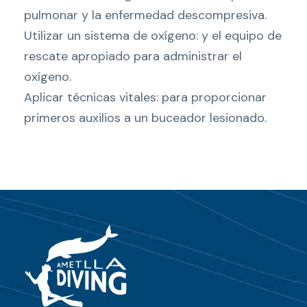
c
pulmonar y la enfermedad descompresiva.
a
Utilizar un sistema de oxígeno: y el equipo de
n
rescate apropiado para administrar el
t
oxígeno.
i
Aplicar técnicas vitales: para proporcionar
d
primeros auxilios a un buceador lesionado.
a
d