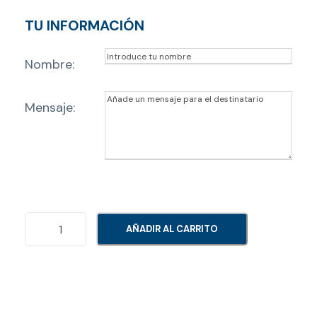
TU INFORMACIÓN
Nombre:
Mensaje:
D
AÑADIR AL CARRITO
I
S
C
O