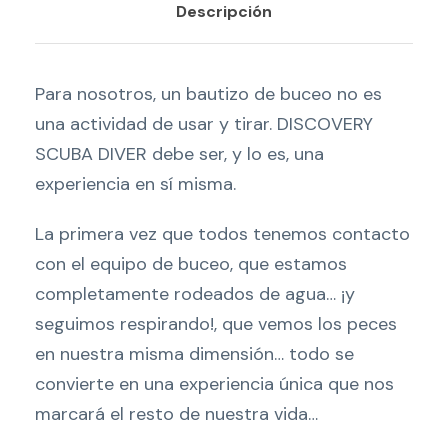
Descripción
V
E
R
Para nosotros, un bautizo de buceo no es
S
una actividad de usar y tirar. DISCOVERY
C
SCUBA DIVER debe ser, y lo es, una
U
experiencia en sí misma.
B
A
La primera vez que todos tenemos contacto
D
con el equipo de buceo, que estamos
I
completamente rodeados de agua… ¡y
V
seguimos respirando!, que vemos los peces
I
en nuestra misma dimensión… todo se
N
convierte en una experiencia única que nos
G
marcará el resto de nuestra vida…
T