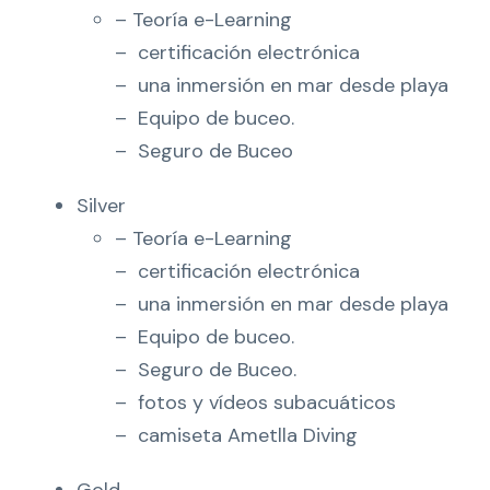
– Teoría e-Learning
a
– ⁠ certificación electrónica
n
– ⁠ una inmersión en mar desde playa
t
– ⁠ Equipo de buceo.
i
– ⁠ Seguro de Buceo
d
a
Silver
d
– Teoría e-Learning
– ⁠ certificación electrónica
– ⁠ una inmersión en mar desde playa
– ⁠ Equipo de buceo.
– ⁠ Seguro de Buceo.
– ⁠ fotos y vídeos subacuáticos
– ⁠ camiseta Ametlla Diving