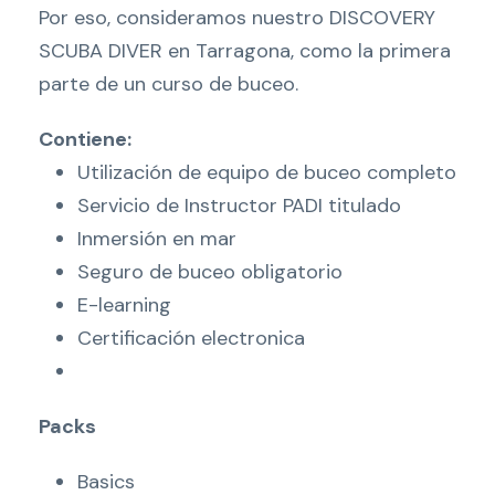
Por eso, consideramos nuestro DISCOVERY
a
SCUBA DIVER en Tarragona, como la primera
r
parte de un curso de buceo.
j
e
Contiene:
t
Utilización de equipo de buceo completo
a
Servicio de Instructor PADI titulado
d
Inmersión en mar
e
Seguro de buceo obligatorio
r
E-learning
e
Certificación electronica
g
a
l
Packs
o
Basics
c