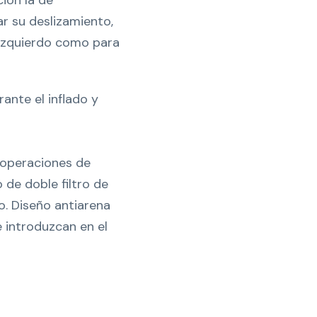
ión la de
ar su deslizamiento,
o izquierdo como para
ante el inflado y
 operaciones de
 de doble filtro de
do. Diseño antiarena
e introduzcan en el