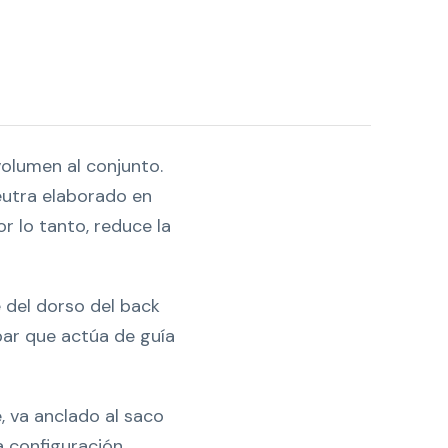
volumen al conjunto.
eutra elaborado en
or lo tanto, reduce la
e del dorso del back
bar que actúa de guía
e, va anclado al saco
a configuración