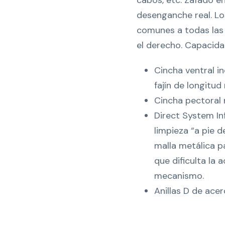
cabos, etc. Zafado e
desenganche real. Los
comunes a todas las t
el derecho. Capacidad
Cincha ventral i
fajín de longitud 
Cincha pectoral r
Direct System In
limpieza “a pie 
malla metálica pa
que dificulta la
mecanismo.
Anillas D de acer