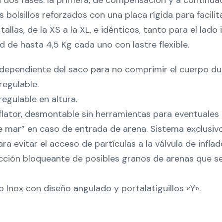
n dos fases: la primera, de compensación y a continuac
 bolsillos reforzados con una placa rígida para facilit
allas, de la XS a la XL, e idénticos, tanto para el lad
 de hasta 4,5 Kg cada uno con lastre flexible.
ndependiente del saco para no comprimir el cuerpo dur
regulable.
egulable en altura.
flator, desmontable sin herramientas para eventuales
de mar” en caso de entrada de arena. Sistema exclusivo
ra evitar el acceso de partículas a la válvula de infla
 acción bloqueante de posibles granos de arenas que s
o Inox con diseño angulado y portalatiguillos «Y».