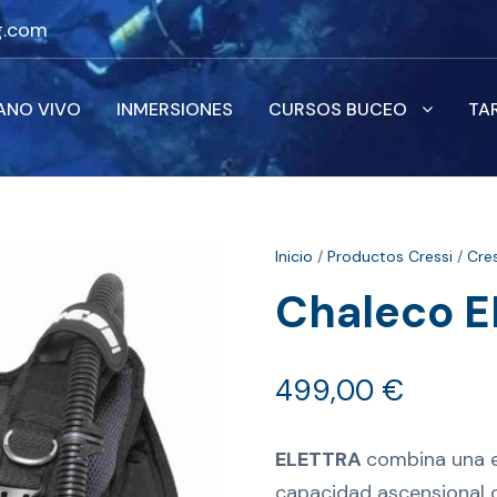
g.com
ANO VIVO
INMERSIONES
CURSOS BUCEO
TA
Inicio
/
Productos Cressi
/
Cres
Chaleco 
499,00
€
ELETTRA
combina una e
capacidad ascensional 