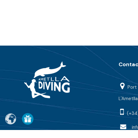
Contac
Port 
L'Ametll
(+34
in