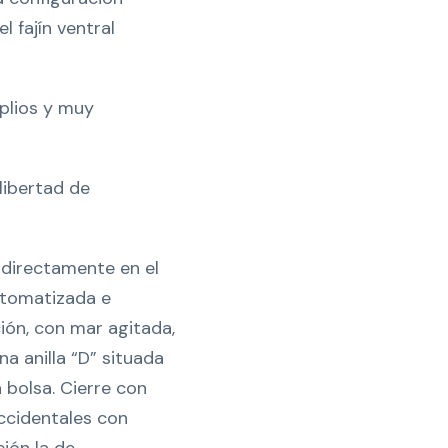
l fajín ventral
plios y muy
libertad de
irectamente en el
automatizada e
ción, con mar agitada,
a anilla “D” situada
a bolsa. Cierre con
ccidentales con