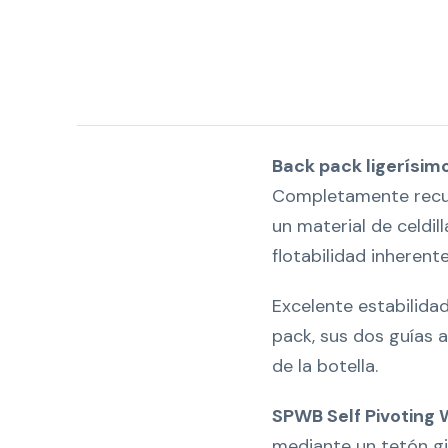
Back pack ligerísimo
Completamente recub
un material de celdil
flotabilidad inherente
Excelente estabilidad 
pack, sus dos guías 
de la botella.
SPWB Self Pivoting 
mediante un tetón gi