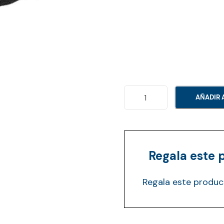
A
AÑADIR 
l
a
A
Q
Regala este 
U
Regala este produc
A
W
I