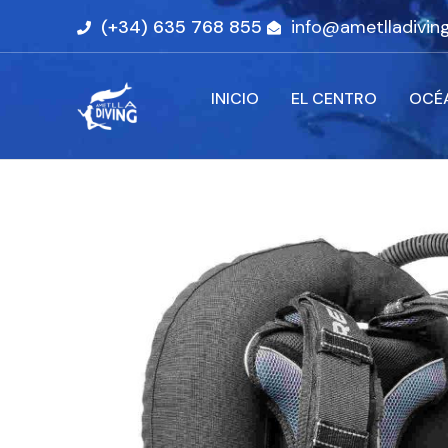
(+34) 635 768 855
info@ametlladivin
INICIO
EL CENTRO
OCÉ