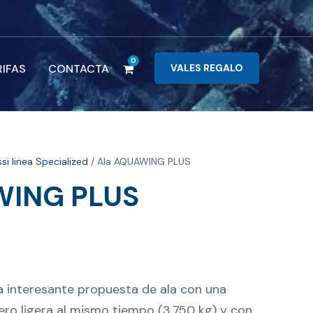
0
RIFAS
CONTACTA
VALES REGALO
si linea Specialized
/ Ala AQUAWING PLUS
WING PLUS
 interesante propuesta de ala con una
ro ligera al mismo tiempo (3,750 kg) y con