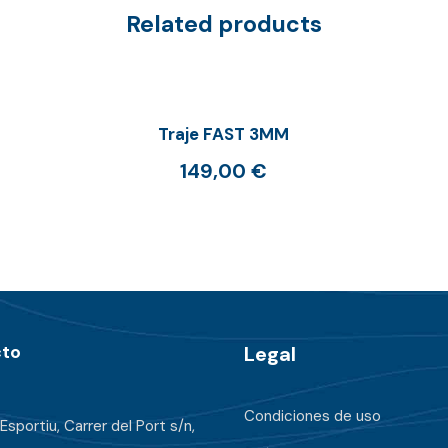
Related products
Traje FAST 3MM
149,00
€
to
Legal
Condiciones de uso
Esportiu, Carrer del Port s/n,