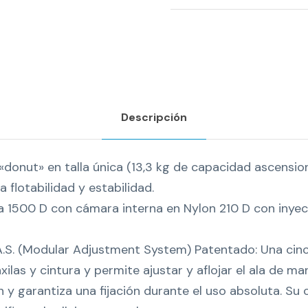
N
G
P
L
U
S
Descripción
c
a
«donut» en talla única (13,3 kg de capacidad ascensio
n
 flotabilidad y estabilidad.
t
ra 1500 D con cámara interna en Nylon 210 D con inyec
i
d
A.S. (Modular Adjustment System) Patentado: Una ci
a
xilas y cintura y permite ajustar y aflojar el ala de m
d
n y garantiza una fijación durante el uso absoluta. Su