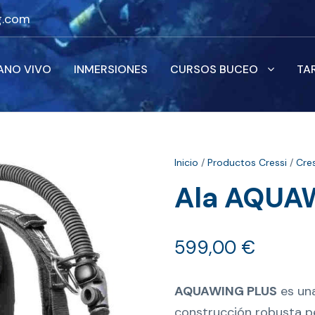
g.com
ANO VIVO
INMERSIONES
CURSOS BUCEO
TA
Inicio
/
Productos Cressi
/
Cres
Ala AQUA
599,00
€
AQUAWING PLUS
es una
construcción robusta pe