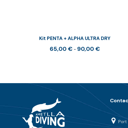
Kit PENTA + ALPHA ULTRA DRY
R
65,00
€
90,00
€
-
a
n
g
o
d
e
p
Contac
r
e
c
Port 
i